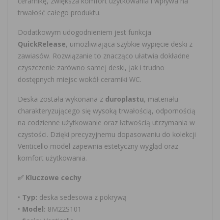
ceramikę, zwiększa komfort użytkowania i wpływa na
trwałość całego produktu.
Dodatkowym udogodnieniem jest funkcja
QuickRelease
, umożliwiająca szybkie wypięcie deski z
zawiasów. Rozwiązanie to znacząco ułatwia dokładne
czyszczenie zarówno samej deski, jak i trudno
dostępnych miejsc wokół ceramiki WC.
Deska została wykonana z
duroplastu
, materiału
charakteryzującego się wysoką trwałością, odpornością
na codzienne użytkowanie oraz łatwością utrzymania w
czystości. Dzięki precyzyjnemu dopasowaniu do kolekcji
Venticello model zapewnia estetyczny wygląd oraz
komfort użytkowania.
✅ Kluczowe cechy
•
Typ:
deska sedesowa z pokrywą
•
Model:
8M22S101