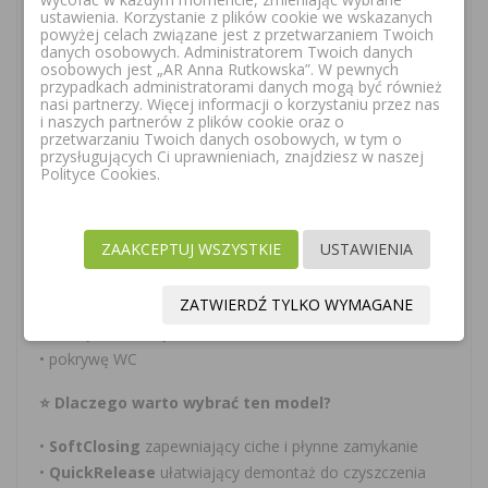
ustawienia. Korzystanie z plików cookie we wskazanych
•
SoftClosing:
tak
powyżej celach związane jest z przetwarzaniem Twoich
•
QuickRelease:
tak
danych osobowych. Administratorem Twoich danych
osobowych jest „AR Anna Rutkowska”. W pewnych
•
Deska zdejmowana:
tak
przypadkach administratorami danych mogą być również
•
Długość:
455 mm
nasi partnerzy. Więcej informacji o korzystaniu przez nas
i naszych partnerów z plików cookie oraz o
•
Szerokość:
377 mm
przetwarzaniu Twoich danych osobowych, w tym o
•
Wysokość:
41 mm
przysługujących Ci uprawnieniach, znajdziesz w naszej
Polityce Cookies.
•
Waga:
2,64 kg
•
Numer modelu:
8M22S1
📦 Zakres dostawy / Skład zestawu
ZAAKCEPTUJ WSZYSTKIE
USTAWIENIA
Zestaw Villeroy & Boch Venticello 8M22S101 zawiera:
ZATWIERDŹ TYLKO WYMAGANE
• deskę sedesową
• pokrywę WC
⭐ Dlaczego warto wybrać ten model?
•
SoftClosing
zapewniający ciche i płynne zamykanie
•
QuickRelease
ułatwiający demontaż do czyszczenia