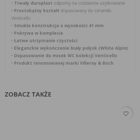
•
Trwały duroplast
odporny na codzienne użytkowanie
•
Prostokątny kształt
dopasowany do ceramiki
Venticello
•
Smukła konstrukcja o wysokości 41 mm
•
Pokrywa w komplecie
•
Łatwe utrzymanie czystości
•
Eleganckie wykończenie biały połysk (White Alpin)
•
Dopasowanie do misek WC kolekcji Venticello
•
Produkt renomowanej marki Villeroy & Boch
ZOBACZ TAKŻE
favorite_border