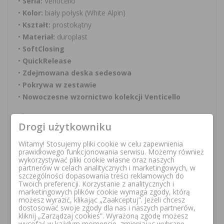
•
Seria:
Venticello
•
Kolor:
biały połysk (White Alpin)
•
Kształt:
prostokątny
•
Materiał:
duroplast
•
SoftClosing
•
QuickRelease
•
Zdejmowana deska sedesowa
•
Pokrywa w zestawie
•
Nowoczesne wzornictwo kolekcji Venticello
📏 Specyfikacja techniczna
Drogi użytkowniku
•
Producent:
Villeroy & Boch
Witamy! Stosujemy pliki cookie w celu zapewnienia
•
Numer katalogowy:
8M22S101
prawidłowego funkcjonowania serwisu. Możemy również
wykorzystywać pliki cookie własne oraz naszych
•
Typ produktu:
deska sedesowa z pokrywą
partnerów w celach analitycznych i marketingowych, w
•
Seria:
Venticello
szczególności dopasowania treści reklamowych do
Twoich preferencji. Korzystanie z analitycznych i
•
Kolor:
biały połysk (White Alpin)
marketingowych plików cookie wymaga zgody, którą
•
Materiał:
duroplast
możesz wyrazić, klikając „Zaakceptuj”. Jeżeli chcesz
dostosować swoje zgody dla nas i naszych partnerów,
•
Kształt:
prostokątny
kliknij „Zarządzaj cookies”. Wyrażoną zgodę możesz
•
Powierzchnia:
połysk
wycofać w każdym momencie, zmieniając wybrane