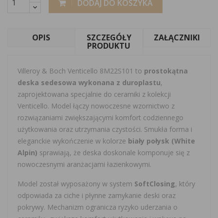
DODAJ DO KOSZYKA
OPIS
SZCZEGÓŁY
ZAŁĄCZNIKI
PRODUKTU
Villeroy & Boch Venticello 8M22S101 to
prostokątna
deska sedesowa wykonana z duroplastu
,
zaprojektowana specjalnie do ceramiki z kolekcji
Venticello. Model łączy nowoczesne wzornictwo z
rozwiązaniami zwiększającymi komfort codziennego
użytkowania oraz utrzymania czystości. Smukła forma i
eleganckie wykończenie w kolorze
biały połysk (White
Alpin)
sprawiają, że deska doskonale komponuje się z
nowoczesnymi aranżacjami łazienkowymi.
Model został wyposażony w system
SoftClosing
, który
odpowiada za ciche i płynne zamykanie deski oraz
pokrywy. Mechanizm ogranicza ryzyko uderzania o