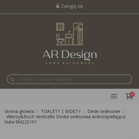
Zaloguj się
search
0
Strona główna
TOALETY | BIDETY
Deski sedesowe
Villeroy&Boch Venticello Deska sedesowa wolnoopadająca
biała 8M22S101