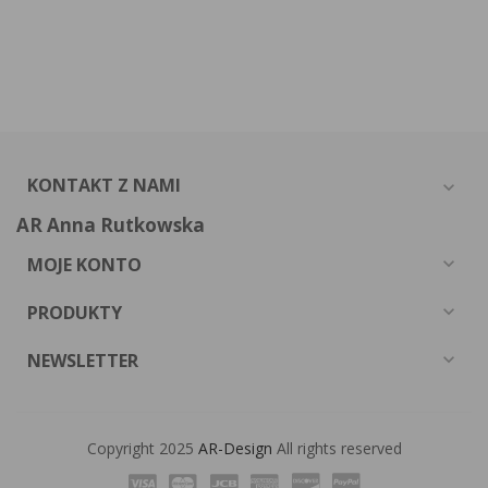
KONTAKT Z NAMI
expand_more
AR Anna Rutkowska
MOJE KONTO
expand_more
PRODUKTY
expand_more
NEWSLETTER
expand_more
Copyright 2025
AR-Design
All rights reserved