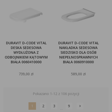
DURAVIT D-CODE VITAL
DURAVIT D-CODE VITAL
DESKA SEDESOWA
NAKŁADKA SEDESOWA
WYDŁUŻONA Z
SIEDZISKO DLA OSÓB
ODBOJNIKIEM KĄTOWYM
NIEPEŁNOSPRAWNYCH
BIAŁA 0060410000
BIAŁA 0060910000
739,00 zł
589,00 zł
Pokazano 1-12 z 106 pozycji
1
2
3
9
chevron_right
…