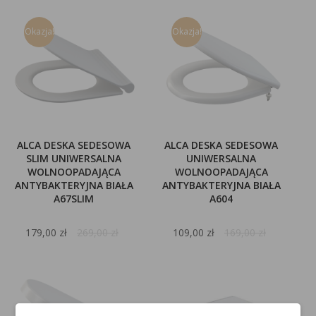
Okazja!
Okazja!
ALCA DESKA SEDESOWA
ALCA DESKA SEDESOWA
SLIM UNIWERSALNA
UNIWERSALNA
WOLNOOPADAJĄCA
WOLNOOPADAJĄCA
ANTYBAKTERYJNA BIAŁA
ANTYBAKTERYJNA BIAŁA
A67SLIM
A604
179,00 zł
269,00 zł
109,00 zł
169,00 zł