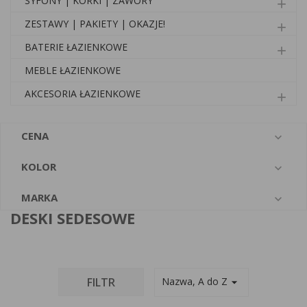
SYFONY | KORKI | ZAWORY
add
ZESTAWY | PAKIETY | OKAZJE!
add
BATERIE ŁAZIENKOWE
add
MEBLE ŁAZIENKOWE
AKCESORIA ŁAZIENKOWE
add
CENA

KOLOR

MARKA

DESKI SEDESOWE
FILTR
Nazwa, A do Z
arrow_drop_down