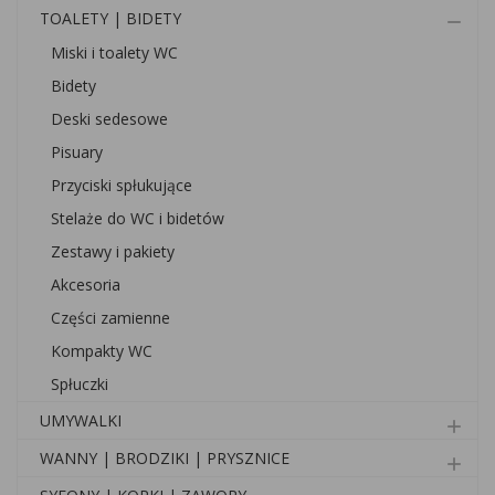
TOALETY | BIDETY
remove
Miski i toalety WC
Bidety
Deski sedesowe
Pisuary
Przyciski spłukujące
Stelaże do WC i bidetów
Zestawy i pakiety
Akcesoria
Części zamienne
Kompakty WC
Spłuczki
UMYWALKI
add
WANNY | BRODZIKI | PRYSZNICE
add