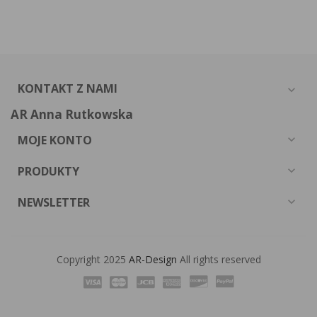
KONTAKT Z NAMI
expand_more
AR Anna Rutkowska
MOJE KONTO
expand_more
PRODUKTY
expand_more
NEWSLETTER
expand_more
Copyright 2025
AR-Design
All rights reserved