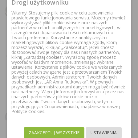
Drogi użytkowniku
Witamy! Stosujemy pliki cookie w celu zapewnienia
prawidłowego funkcjonowania serwisu. Możemy również
wykorzystywać pliki cookie własne oraz naszych
partnerów w celach analitycznych i marketingowych, w
szczególności dopasowania treści reklamowych do
ALCA DESKA SEDESOWA
DURAVIT D-CODE
Twoich preferencji. Korzystanie z analitycznych i
marketingowych plików cookie wymaga zgody, którą
UNIWERSALNA
COMPACT DESKA
możesz wyrazić, klikając „Zaakceptuj”. Jeżeli chcesz
WOLNOOPADAJĄCA
SEDESOWA BIAŁA
dostosować swoje zgody dla nas i naszych partnerów,
ANTYBAKTERYJNA BIAŁA
0067310099
kliknij „Zarządzaj cookies”. Wyrażoną zgodę możesz
A674S
wycofać w każdym momencie, zmieniając wybrane
ustawienia. Korzystanie z plików cookie we wskazanych
329,00 zł
powyżej celach związane jest z przetwarzaniem Twoich
189,00 zł
danych osobowych. Administratorem Twoich danych
osobowych jest „AR Anna Rutkowska”. W pewnych
przypadkach administratorami danych mogą być również
nasi partnerzy. Więcej informacji o korzystaniu przez nas
i naszych partnerów z plików cookie oraz o
Okazja!
przetwarzaniu Twoich danych osobowych, w tym o
przysługujących Ci uprawnieniach, znajdziesz w naszej
Polityce Cookies.
ZAAKCEPTUJ WSZYSTKIE
USTAWIENIA