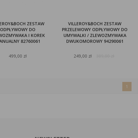
LEROY&BOCH ZESTAW
VILLEROY&BOCH ZESTAW
ODPŁYWOWY DO
PRZELEWOWY ODPŁYWOWY DO
WOZMYWAKA I KOREK
UMYWALKI / ZLEWOZMYWAKA
ANUALNY 82760061
DWUKOMOROWY 94290061
499,00 zł
249,00 zł
389,00 zł
1