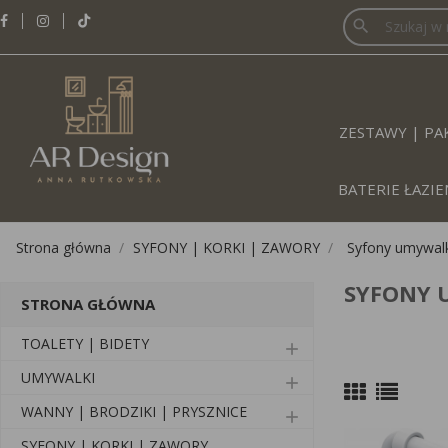
search
ZESTAWY | PAK
BATERIE ŁAZ
Strona główna
SYFONY | KORKI | ZAWORY
Syfony umywal
SYFONY 
STRONA GŁÓWNA
TOALETY | BIDETY
add
UMYWALKI
add
WANNY | BRODZIKI | PRYSZNICE
add
SYFONY | KORKI | ZAWORY