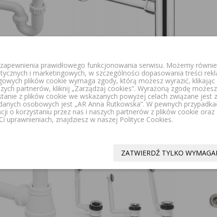
u zapewnienia prawidłowego funkcjonowania serwisu. Możemy również
NE SYFON
VEDO SYFON UMYWALKOWY
VEDO 
itycznych i marketingowych, w szczególności dopasowania treści rek
OWY RUROWY
UNO OKRĘŻNY MOSIĘŻNY
PO
ngowych plików cookie wymaga zgody, którą możesz wyrazić, klikając „
MM B/SP BIAŁY
CHROM VSY1010CH
CZYS
szych partnerów, kliknij „Zarządzaj cookies”. Wyrażoną zgodę moż
4PF32
stanie z plików cookie we wskazanych powyżej celach związane jest
danych osobowych jest „AR Anna Rutkowska”. W pewnych przypadka
138,00 zł
208,00 zł
acji o korzystaniu przez nas i naszych partnerów z plików cookie ora
69,00 zł
1
i uprawnieniach, znajdziesz w naszej Polityce Cookies.
ZATWIERDŹ TYLKO WYMAGA
Okazja!