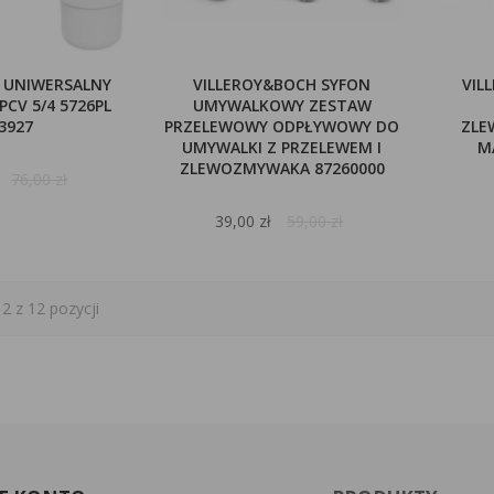
N UNIWERSALNY
VILLEROY&BOCH SYFON
VIL
CV 5/4 5726PL
UMYWALKOWY ZESTAW
3927
PRZELEWOWY ODPŁYWOWY DO
ZLE
UMYWALKI Z PRZELEWEM I
M
ZLEWOZMYWAKA 87260000
76,00 zł
39,00 zł
59,00 zł
2 z 12 pozycji