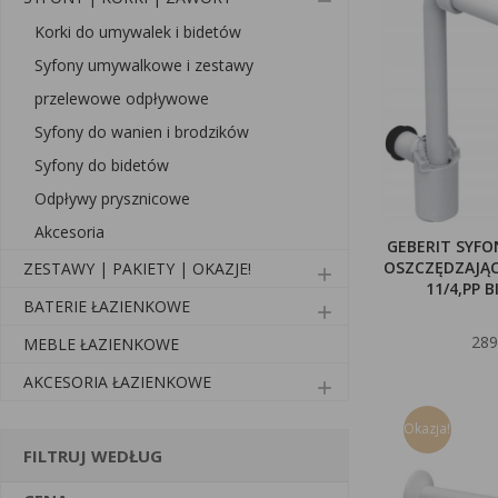
remove
Korki do umywalek i bidetów
Syfony umywalkowe i zestawy
przelewowe odpływowe
Syfony do wanien i brodzików
Syfony do bidetów
Odpływy prysznicowe
Akcesoria
GEBERIT SYF
OSZCZĘDZAJĄC
ZESTAWY | PAKIETY | OKAZJE!
add
11/4,PP B
BATERIE ŁAZIENKOWE
add
289
MEBLE ŁAZIENKOWE
AKCESORIA ŁAZIENKOWE
add
Okazja!
FILTRUJ WEDŁUG