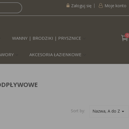
Zaloguj się
Moje konto
0
WANNY | BRODZIKI | PRYSZNICE
ZAWORY
AKCESORIA ŁAZIENKOWE
 ODPŁYWOWE
Sort by:
Nazwa, A do Z
arrow_drop_down