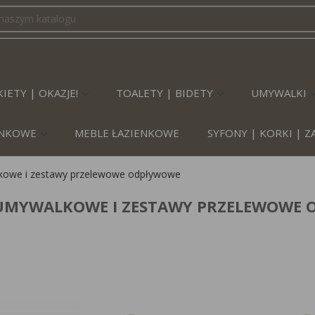
IETY | OKAZJE!
TOALETY | BIDETY
UMYWALKI
IENKOWE
MEBLE ŁAZIENKOWE
SYFONY | KORKI | 
kowe i zestawy przelewowe odpływowe
UMYWALKOWE I ZESTAWY PRZELEWOWE