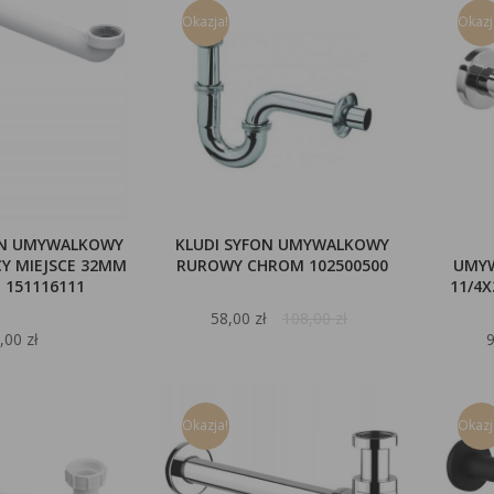
Okazja!
Okazj
ON UMYWALKOWY
KLUDI SYFON UMYWALKOWY
Y MIEJSCE 32MM
RUROWY CHROM 102500500
UMY
I 151116111
11/4X
58,00 zł
108,00 zł
,00 zł
9
Okazja!
Okazj