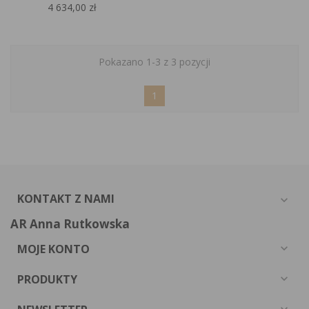
4 634,00 zł
Pokazano 1-3 z 3 pozycji
1
KONTAKT Z NAMI
expand_more
AR Anna Rutkowska
MOJE KONTO
expand_more
PRODUKTY
expand_more