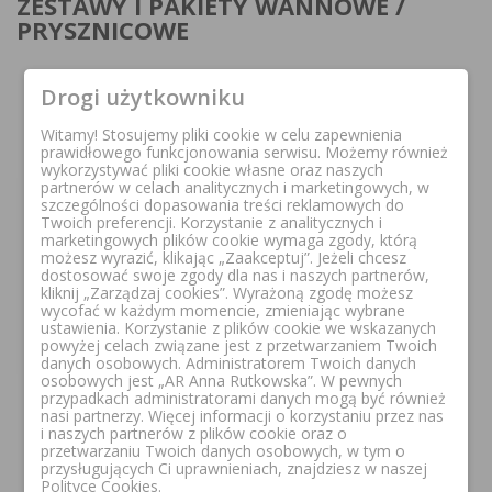
ZESTAWY I PAKIETY WANNOWE /
PRYSZNICOWE
Drogi użytkowniku
FILTR
Nazwa, A do Z
arrow_drop_down
Witamy! Stosujemy pliki cookie w celu zapewnienia
prawidłowego funkcjonowania serwisu. Możemy również
wykorzystywać pliki cookie własne oraz naszych
partnerów w celach analitycznych i marketingowych, w
szczególności dopasowania treści reklamowych do
Okazja!
Twoich preferencji. Korzystanie z analitycznych i
Okazja!
marketingowych plików cookie wymaga zgody, którą
możesz wyrazić, klikając „Zaakceptuj”. Jeżeli chcesz
dostosować swoje zgody dla nas i naszych partnerów,
Pakiet
Pakiet
kliknij „Zarządzaj cookies”. Wyrażoną zgodę możesz
wycofać w każdym momencie, zmieniając wybrane
ustawienia. Korzystanie z plików cookie we wskazanych
powyżej celach związane jest z przetwarzaniem Twoich
danych osobowych. Administratorem Twoich danych
osobowych jest „AR Anna Rutkowska”. W pewnych
OMNIRES YOSEMITE
przypadkach administratorami danych mogą być również
OMNIRES ZESTAW
nasi partnerzy. Więcej informacji o korzystaniu przez nas
ZESTAW PRYSZNICOWY
PRYSZNICOWY SUWANY
i naszych partnerów z plików cookie oraz o
ZŁOTY POŁYSK +
JIMJIM + BATERIA
przetwarzaniu Twoich danych osobowych, w tym o
OMNIRES Y BATERIA
OMNIRES PARMA
przysługujących Ci uprawnieniach, znajdziesz w naszej
PRYSZNICOWA ZŁOTA
PRYSZNICOWA ŚCIENNA
Polityce Cookies.