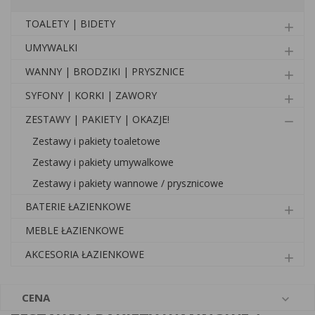
TOALETY | BIDETY
add
UMYWALKI
add
WANNY | BRODZIKI | PRYSZNICE
add
SYFONY | KORKI | ZAWORY
add
ZESTAWY | PAKIETY | OKAZJE!
remove
Zestawy i pakiety toaletowe
Zestawy i pakiety umywalkowe
Zestawy i pakiety wannowe / prysznicowe
BATERIE ŁAZIENKOWE
add
MEBLE ŁAZIENKOWE
AKCESORIA ŁAZIENKOWE
add
CENA
