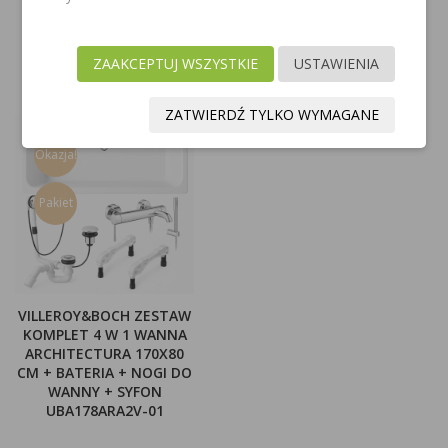
Y1240GL +
GRAFIT SZCZOTKOWANY
SYSYOSEMITELUXGL
JIMJIM-SGR + PM7440GR
ZAAKCEPTUJ WSZYSTKIE
USTAWIENIA
1 588,00 zł
908,00 zł
ZATWIERDŹ TYLKO WYMAGANE
Okazja!
Pakiet
VILLEROY&BOCH ZESTAW
KOMPLET 4 W 1 WANNA
ARCHITECTURA 170X80
CM + BATERIA + NOGI DO
WANNY + SYFON
UBA178ARA2V-01