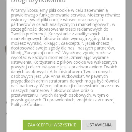
Drogi użytkowniku
Witamy! Stosujemy pliki cookie w celu zapewnienia
prawidłowego funkcjonowania serwisu. Możemy również
wykorzystywać pliki cookie własne oraz naszych
partnerów w celach analitycznych i marketingowych, w
FILTR
Nazwa, A do Z
arrow_drop_down
szczególności dopasowania treści reklamowych do
Twoich preferencji. Korzystanie z analitycznych i
marketingowych plików cookie wymaga zgody, którą
możesz wyrazić, klikając „Zaakceptuj”. Jeżeli chcesz
dostosować swoje zgody dla nas i naszych partnerów,
kliknij „Zarządzaj cookies”. Wyrażoną zgodę możesz
wycofać w każdym momencie, zmieniając wybrane
ustawienia. Korzystanie z plików cookie we wskazanych
powyżej celach związane jest z przetwarzaniem Twoich
danych osobowych. Administratorem Twoich danych
osobowych jest „AR Anna Rutkowska”. W pewnych
przypadkach administratorami danych mogą być również
nasi partnerzy. Więcej informacji o korzystaniu przez nas
i naszych partnerów z plików cookie oraz o
przetwarzaniu Twoich danych osobowych, w tym o
VILLEROY&BOCH ANTAO
VILLEROY&BOCH ANTAO
przysługujących Ci uprawnieniach, znajdziesz w naszej
WANNA WOLNOSTOJĄCA
WANNA WOLNOSTOJĄCA
Polityce Cookies.
170X75 CM OWALNA
170X75 CM OWALNA
ALMOND UBQ170TAO7V-
BIAŁY ALPEJSKI
AL
UBQ170TAO7V-01
ZAAKCEPTUJ WSZYSTKIE
USTAWIENIA