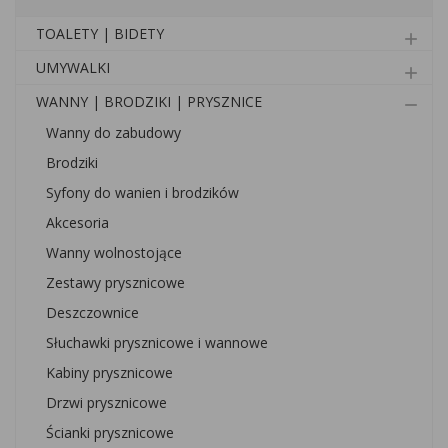
TOALETY | BIDETY
add
UMYWALKI
add
WANNY | BRODZIKI | PRYSZNICE
remove
Wanny do zabudowy
Brodziki
Syfony do wanien i brodzików
Akcesoria
Wanny wolnostojące
Zestawy prysznicowe
Deszczownice
Słuchawki prysznicowe i wannowe
Kabiny prysznicowe
Drzwi prysznicowe
Ścianki prysznicowe