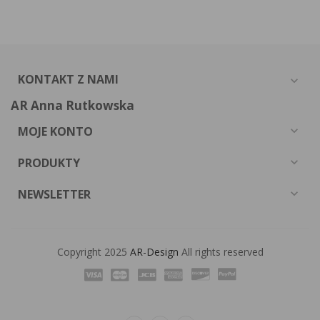
KONTAKT Z NAMI
expand_more
AR Anna Rutkowska
MOJE KONTO
expand_more
PRODUKTY
expand_more
NEWSLETTER
expand_more
Copyright 2025
AR-Design
All rights reserved