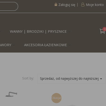
Zaloguj się
Moje konto
0
WANNY | BRODZIKI | PRYSZNICE
ZAWORY
AKCESORIA ŁAZIENKOWE
Sort by:
Sprzedaż, od najwyższej do najniższej
arrow_drop_down
Okazja!