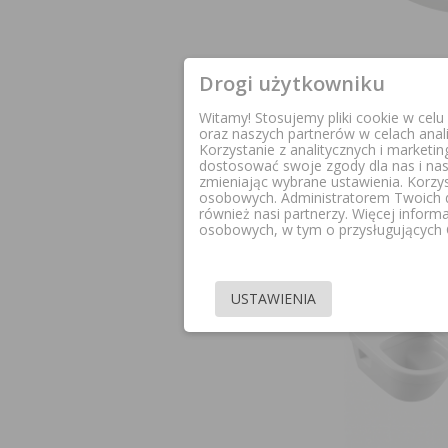
Drogi użytkowniku
VILLEROY&BO
Witamy! Stosujemy pliki cookie w cel
DESKA 
oraz naszych partnerów w celach anal
WOLNOOPAD
Korzystanie z analitycznych i marketi
8M4
dostosować swoje zgody dla nas i na
zmieniając wybrane ustawienia. Korzy
osobowych. Administratorem Twoich 
799
również nasi partnerzy. Więcej inform
osobowych, w tym o przysługujących C
Okazja!
USTAWIENIA