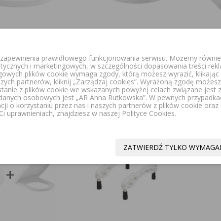
CH SUBWAY 3.0
VILLEROY&BOCH NEWO DESKA
VILL
u zapewnienia prawidłowego funkcjonowania serwisu. Możemy również
SEDESOWA
SEDESOWA WOLNOOPADAJĄCA
MISK
itycznych i marketingowych, w szczególności dopasowania treści rek
AJĄCA BIAŁA
BIAŁA 8M58S101
SEDE
ngowych plików cookie wymaga zgody, którą możesz wyrazić, klikając „
2S101
COMBI
szych partnerów, kliknij „Zarządzaj cookies”. Wyrażoną zgodę moż
stanie z plików cookie we wskazanych powyżej celach związane jest
299,00 zł
349,00 zł
danych osobowych jest „AR Anna Rutkowska”. W pewnych przypadka
,00 zł
acji o korzystaniu przez nas i naszych partnerów z plików cookie ora
i uprawnieniach, znajdziesz w naszej Polityce Cookies.
Okazja!
ZATWIERDŹ TYLKO WYMAGA