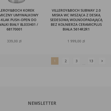
LLEROY&BOCH KOREK
VILLEROY&BOCH SUBWAY 2.0
MICZNY UMYWALKOWY
MISKA WC WISZĄCA Z DESKĄ
K-KLAK PUSH-OPEN DO
SEDESOWĄ WOLNOOPADAJĄCĄ
ALKI BIAŁY 8L033401 /
BEZ KOŁNIERZA CERAMICPLUS
68170001
BIAŁA 5614R2R1
339,00 zł
1 999,00 zł
1
2
3
13
chevron_right
…
NEWSLETTER