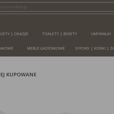
IETY | OKAZJE!
TOALETY | BIDETY
UMYWALKI
IENKOWE
MEBLE ŁAZIENKOWE
SYFONY | KORKI | 
IEJ KUPOWANE