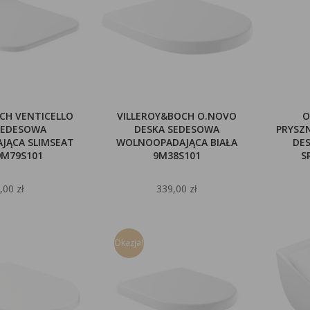
CH VENTICELLO
VILLEROY&BOCH O.NOVO
O
SEDESOWA
DESKA SEDESOWA
PRYSZ
JĄCA SLIMSEAT
WOLNOOPADAJĄCA BIAŁA
DE
9M79S101
9M38S101
S
,00 zł
339,00 zł
Okazja!