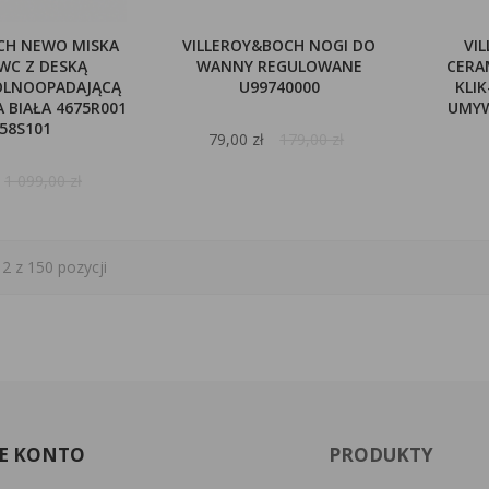
CH NEWO MISKA
VILLEROY&BOCH NOGI DO
VI
WC Z DESKĄ
WANNY REGULOWANE
CERA
OLNOOPADAJĄCĄ
U99740000
KLI
 BIAŁA 4675R001
UMYW
58S101
79,00 zł
179,00 zł
1 099,00 zł
2 z 150 pozycji
E KONTO
PRODUKTY