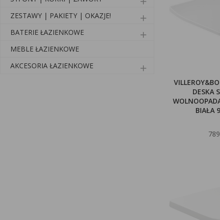
add
ZESTAWY | PAKIETY | OKAZJE!
add
BATERIE ŁAZIENKOWE
add
MEBLE ŁAZIENKOWE
AKCESORIA ŁAZIENKOWE
add
VILLEROY&BO
DESKA 
WOLNOOPADA
BIAŁA 
789