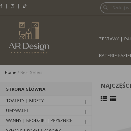
search
ZESTAWY | PAK
BATERIE ŁAZ
Home
/
Best Sellers
NAJCZĘŚC
STRONA GŁÓWNA
TOALETY | BIDETY
add
UMYWALKI
add
WANNY | BRODZIKI | PRYSZNICE
add
SYFONY | KORKI | ZAWORY