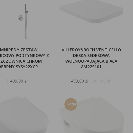
MNIRES Y ZESTAW
VILLEROY&BOCH VENTICELLO
NICOWY PODTYNKOWY Z
DESKA SEDESOWA
SZCZOWNICĄ CHROM
WOLNOOPADAJĄCA BIAŁA
REBRNY SYSY22XCR
8M22S101
1 499,00 zł
499,00 zł
799,00 zł
Okazja!