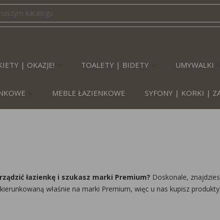
IETY | OKAZJE!
TOALETY | BIDETY
UMYWALKI
IENKOWE
MEBLE ŁAZIENKOWE
SYFONY | KORKI | 
rządzić łazienkę i szukasz marki Premium?
Doskonale, znajdziesz
 ukierunkowaną właśnie na marki Premium, więc u nas kupisz produkty