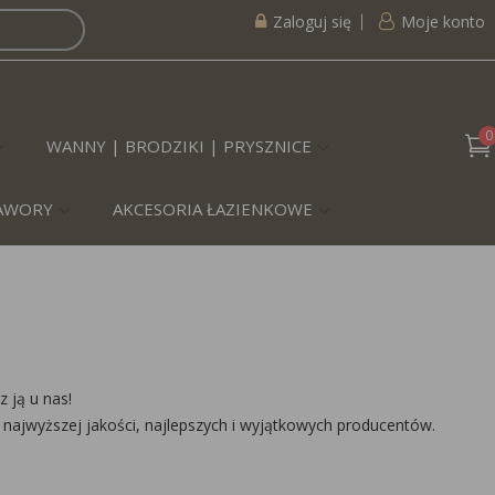
Zaloguj się
Moje konto
0
WANNY | BRODZIKI | PRYSZNICE
ZAWORY
AKCESORIA ŁAZIENKOWE
 ją u nas!
 najwyższej jakości, najlepszych i wyjątkowych producentów.