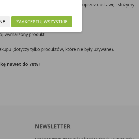
two od samego początku procesu zakupu, poprzez dostawę i służymy
NE
ZAAKCEPTUJ WSZYSTKIE
w sklepie!
ój wymarzony produkt.
kupu (dotyczy tylko produktów, które nie były używane).
łkę nawet do 70%!
NEWSLETTER