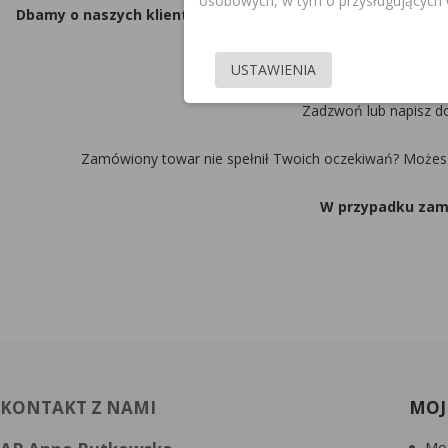
osobowych, w tym o przysługujących C
Dbamy o naszych klientów i ich zadowolenie.
Najważniejsi dl
USTAWIENIA
Przyjmuje
Zadzwoń lub napisz d
Zamówiony towar nie spełnił Twoich oczekiwań? Możesz g
W przypadku zamó
KONTAKT Z NAMI
MOJ
Moj