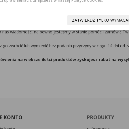
i uprawnieniach, znajdziesz w naszej Polityce Cookies.
a nas jesteście Wy - nasi klienci, więc dbamy o Wasze bezpieczeńs
pomocą także podczas użytkowania!
ZATWIERDŹ TYLKO WYMAGA
my zamówienia na produkty, których nie mamy w dostępnych 
o nas wiadomość, na pewno jesteśmy w stanie pomóc i zamówić Tw
o zwrócić lub wymienić bez podania przyczyny w ciągu 14 dni od za
wienia na większe ilości produktów zyskujesz rabat na wysy
E KONTO
PRODUKTY
e konto
Promocje