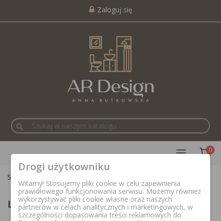
Zaloguj się
search
0
Drogi użytkowniku
Strona główna
Legal Notice
Witamy! Stosujemy pliki cookie w celu zapewnienia
prawidłowego funkcjonowania serwisu. Możemy również
wykorzystywać pliki cookie własne oraz naszych
Legal Notice
partnerów w celach analitycznych i marketingowych, w
szczególności dopasowania treści reklamowych do