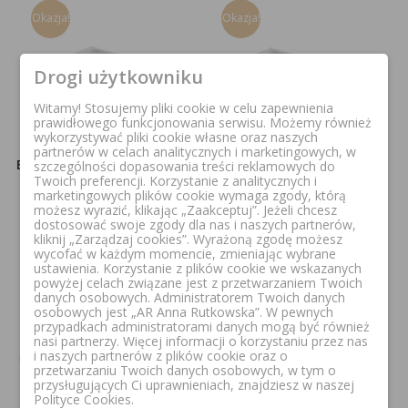
Okazja!
Okazja!
Drogi użytkowniku
Witamy! Stosujemy pliki cookie w celu zapewnienia
prawidłowego funkcjonowania serwisu. Możemy również
wykorzystywać pliki cookie własne oraz naszych
partnerów w celach analitycznych i marketingowych, w
BERNSTEIN TIM BRODZIK
BERNSTEIN TIM BRODZIK
szczególności dopasowania treści reklamowych do
Twoich preferencji. Korzystanie z analitycznych i
AKRYLOWY 100X100 CM
AKRYLOWY 100X90 CM
marketingowych plików cookie wymaga zgody, którą
KWADRATOWY BIAŁY
PROSTOKĄTNY BIAŁY
możesz wyrazić, klikając „Zaakceptuj”. Jeżeli chcesz
170772
170771
dostosować swoje zgody dla nas i naszych partnerów,
kliknij „Zarządzaj cookies”. Wyrażoną zgodę możesz
wycofać w każdym momencie, zmieniając wybrane
489,00 zł
989,00 zł
399,00 zł
899,00 zł
ustawienia. Korzystanie z plików cookie we wskazanych
powyżej celach związane jest z przetwarzaniem Twoich
danych osobowych. Administratorem Twoich danych
osobowych jest „AR Anna Rutkowska”. W pewnych
przypadkach administratorami danych mogą być również
nasi partnerzy. Więcej informacji o korzystaniu przez nas
i naszych partnerów z plików cookie oraz o
przetwarzaniu Twoich danych osobowych, w tym o
przysługujących Ci uprawnieniach, znajdziesz w naszej
Polityce Cookies.