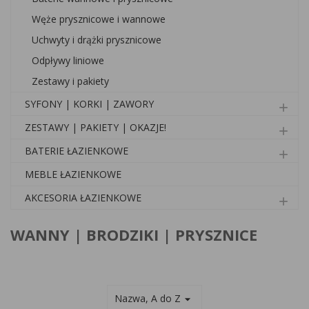
Węże prysznicowe i wannowe
Uchwyty i drążki prysznicowe
Odpływy liniowe
Zestawy i pakiety
SYFONY | KORKI | ZAWORY
add
ZESTAWY | PAKIETY | OKAZJE!
add
BATERIE ŁAZIENKOWE
add
MEBLE ŁAZIENKOWE
AKCESORIA ŁAZIENKOWE
add
WANNY | BRODZIKI | PRYSZNICE
Nazwa, A do Z
arrow_drop_down