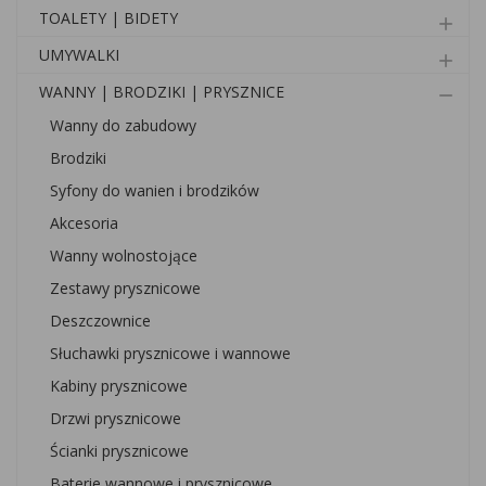
TOALETY | BIDETY
add
UMYWALKI
add
WANNY | BRODZIKI | PRYSZNICE
remove
Wanny do zabudowy
Brodziki
Syfony do wanien i brodzików
Akcesoria
Wanny wolnostojące
Zestawy prysznicowe
Deszczownice
Słuchawki prysznicowe i wannowe
Kabiny prysznicowe
Drzwi prysznicowe
Ścianki prysznicowe
Baterie wannowe i prysznicowe