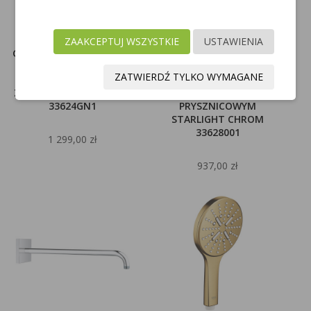
ZAAKCEPTUJ WSZYSTKIE
USTAWIENIA
GROHE ESSENCE BATERIA
GROHE ESSENCE NEW
WANNOWO-
BATERIA WANNOWO -
ZATWIERDŹ TYLKO WYMAGANE
PRYSZNICOWA ŚCIENNA
PRYSZNICOWA ŚCIENNA Z
ZŁOTO SZCZOTKOWANE
ZESTAWEM
33624GN1
PRYSZNICOWYM
STARLIGHT CHROM
33628001
1 299,00 zł
937,00 zł