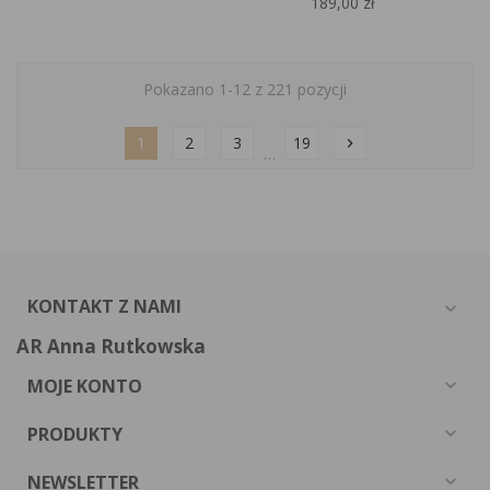
189,00 zł
Pokazano 1-12 z 221 pozycji
1
2
3
19
chevron_right
…
KONTAKT Z NAMI
expand_more
AR Anna Rutkowska
MOJE KONTO
expand_more
PRODUKTY
expand_more
NEWSLETTER
expand_more