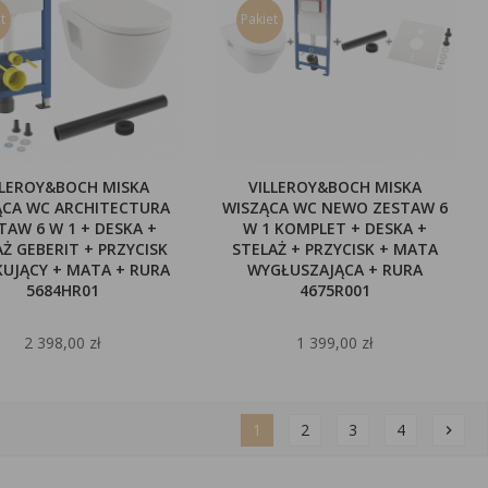
t
Pakiet
LLEROY&BOCH MISKA
VILLEROY&BOCH MISKA
ĄCA WC ARCHITECTURA
WISZĄCA WC NEWO ZESTAW 6
TAW 6 W 1 + DESKA +
W 1 KOMPLET + DESKA +
Ż GEBERIT + PRZYCISK
STELAŻ + PRZYCISK + MATA
KUJĄCY + MATA + RURA
WYGŁUSZAJĄCA + RURA
5684HR01
4675R001
2 398,00 zł
1 399,00 zł
1
2
3
4
chevron_right