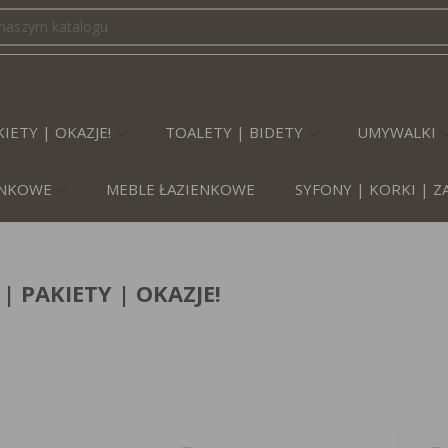
IETY | OKAZJE!
TOALETY | BIDETY
UMYWALKI
IENKOWE
MEBLE ŁAZIENKOWE
SYFONY | KORKI | 
| PAKIETY | OKAZJE!