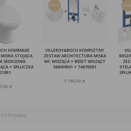
Pakiet
Pakie
BOCH HOMMAGE
VILLEROY&BOCH KOMPLETNY
VI
 MISKA STOJĄCA
ZESTAW ARCHITECTURA MISKA
WISZ
KA SEDESOWA
WC WISZĄCA + BIDET WISZĄCY
ZES
ĄCA + SPŁUCZKA
5684HR01 + 74870001
STELA
210R1
SPŁU
5 190,00 zł
7,00 zł
2 z 39 pozycji