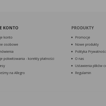
E KONTO
PRODUKTY
e konto
Promocje
ne osobowe
Nowe produkty
mówienia
Polityka Prywatnośc
e pokwitowania - korekty płatności
O nas
esy
Ustawienia plików c
teśmy na Allegro
Regulamin