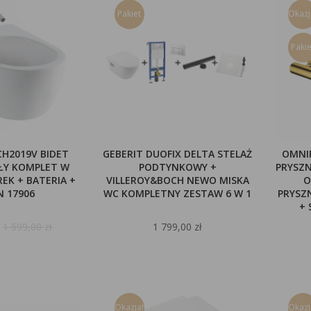
Pakiet
Okazj
Pakie
CH2019V BIDET
GEBERIT DUOFIX DELTA STELAŻ
OMNI
AŁY KOMPLET W
PODTYNKOWY +
PRYSZN
EK + BATERIA +
VILLEROY&BOCH NEWO MISKA
O
N 17906
WC KOMPLETNY ZESTAW 6 W 1
PRYSZ
+ 
1 599,00 zł
1 799,00 zł
Okazja!
Okazj