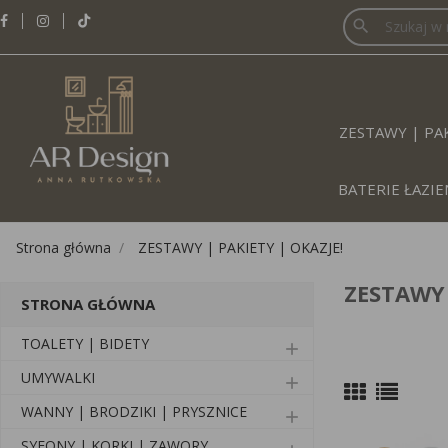
search
ZESTAWY | PAK
BATERIE ŁAZ
Strona główna
ZESTAWY | PAKIETY | OKAZJE!
ZESTAWY 
STRONA GŁÓWNA
TOALETY | BIDETY
add
UMYWALKI
add
WANNY | BRODZIKI | PRYSZNICE
add
SYFONY | KORKI | ZAWORY