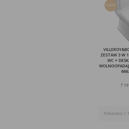
Pakiet
VILLEROY&
ZESTAW 3 W 1
WC + DES
WOLNOOPADAJ
666
7 19
Pokazano 1-1