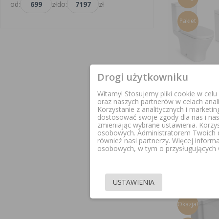
od:
zł
do:
zł
Pakiet
Drogi użytkowniku
Witamy! Stosujemy pliki cookie w cel
ROCA GAP RO
oraz naszych partnerów w celach anal
ZESTAW 3 W 1
Korzystanie z analitycznych i marketi
WC + DESK
dostosować swoje zgody dla nas i na
SPŁUCZKA 
zmieniając wybrane ustawienia. Korzy
osobowych. Administratorem Twoich 
A3410N0000
również nasi partnerzy. Więcej inform
osobowych, w tym o przysługujących C
1 99
USTAWIENIA
Okazja!