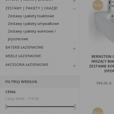
add
Okazja!
ZESTAWY | PAKIETY | OKAZJE!
remove
Zestawy i pakiety toaletowe
Zestawy i pakiety umywalkowe
Zestawy i pakiety wannowe /
prysznicowe
BATERIE ŁAZIENKOWE
add
MEBLE ŁAZIENKOWE
BERNSTEIN 
WISZĄCY BI
AKCESORIA ŁAZIENKOWE
add
ZESTAWIE KOR
SYFO
FILTRUJ WEDŁUG
999,00 zł
CENA
Cena: 699zł - 7197zł
Okazja!