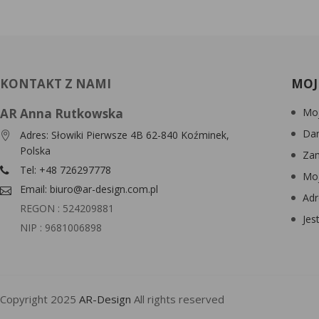
KONTAKT Z NAMI
MOJ
AR Anna Rutkowska
Moj
Da
Adres: Słowiki Pierwsze 4B 62-840 Koźminek,
Polska
Za
Tel: +48 726297778
Moj
Email: biuro@ar-design.com.pl
Adr
REGON : 524209881
Jes
NIP : 9681006898
Copyright 2025
AR-Design
All rights reserved