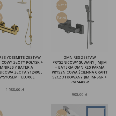
a!
Okazja!
t
Pakiet
RES YOSEMITE ZESTAW
OMNIRES ZESTAW
ICOWY ZŁOTY POŁYSK +
PRYSZNICOWY SUWANY JIMJIM
MNIRES Y BATERIA
+ BATERIA OMNIRES PARMA
NICOWA ZŁOTA Y1240GL
PRYSZNICOWA ŚCIENNA GRAFIT
SYSYOSEMITELUXGL
SZCZOTKOWANY JIMJIM-SGR +
PM7440GR
1 588,00 zł
908,00 zł
a!
Okazja!