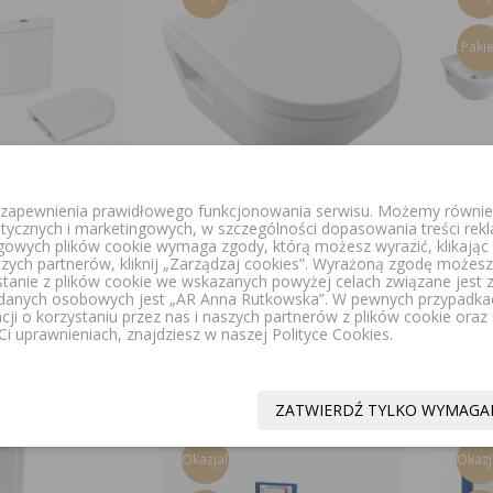
Pakie
u zapewnienia prawidłowego funkcjonowania serwisu. Możemy również
UND KOMPLETNY
VILLEROY&BOCH
VILLER
itycznych i marketingowych, w szczególności dopasowania treści rek
 KOMPAKT MISKA
ARCHITECTURA MISKA WC
KO
ngowych plików cookie wymaga zgody, którą możesz wyrazić, klikając „
A SEDESOWA +
WISZĄCA 53 CM Z DESKĄ
ARCH
szych partnerów, kliknij „Zarządzaj cookies”. Wyrażoną zgodę moż
A3420N8000 /
SEDESOWĄ BEZ KOŁNIERZA
BATE
stanie z plików cookie we wskazanych powyżej celach związane jest
danych osobowych jest „AR Anna Rutkowska”. W pewnych przypadka
 / A801D12001
TWISTFLUSH CERAMICPLUS
acji o korzystaniu przez nas i naszych partnerów z plików cookie ora
BIAŁA 5684C0R1+98M9C101
i uprawnieniach, znajdziesz w naszej Polityce Cookies.
9,00 zł
1 899,00 zł
ZATWIERDŹ TYLKO WYMAGA
Okazja!
Okazj