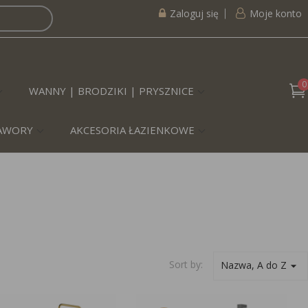
Zaloguj się
Moje konto
0
WANNY | BRODZIKI | PRYSZNICE
ZAWORY
AKCESORIA ŁAZIENKOWE
Sort by:
Nazwa, A do Z
arrow_drop_down