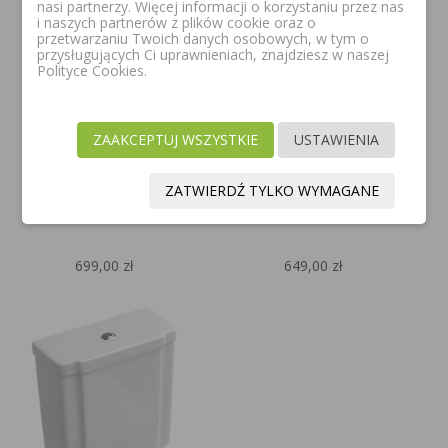
nasi partnerzy. Więcej informacji o korzystaniu przez nas
i naszych partnerów z plików cookie oraz o
przetwarzaniu Twoich danych osobowych, w tym o
przysługujących Ci uprawnieniach, znajdziesz w naszej
Polityce Cookies.
ZAAKCEPTUJ WSZYSTKIE
USTAWIENIA
ROCA GAP ROUND
ROCA GAP ROUND
SPŁUCZKA ZBIORNIK DO
SPŁUCZKA ZBIORNIK DO
ZATWIERDŹ TYLKO WYMAGANE
KOMPAKTU WC BIAŁY
KOMPAKTU WC BIAŁY
A3410N0000
A3410N1000
699,00 zł
649,00 zł