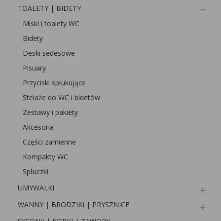
TOALETY | BIDETY
remove
Miski i toalety WC
Bidety
Deski sedesowe
Pisuary
Przyciski spłukujące
Stelaże do WC i bidetów
Zestawy i pakiety
Akcesoria
Części zamienne
Kompakty WC
Spłuczki
UMYWALKI
add
WANNY | BRODZIKI | PRYSZNICE
add