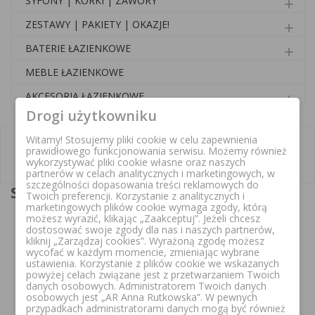
SYFONY | KORKI | ZAWORY
add
ZESTAWY | PAKIETY | OKAZJE!
add
BATERIE ŁAZIENKOWE
add
MEBLE ŁAZIENKOWE
AKCESORIA ŁAZIENKOWE
add
Drogi użytkowniku
CENA
Witamy! Stosujemy pliki cookie w celu zapewnienia

prawidłowego funkcjonowania serwisu. Możemy również
wykorzystywać pliki cookie własne oraz naszych
MARKA

partnerów w celach analitycznych i marketingowych, w
szczególności dopasowania treści reklamowych do
SPŁUCZKI
Twoich preferencji. Korzystanie z analitycznych i
marketingowych plików cookie wymaga zgody, którą
możesz wyrazić, klikając „Zaakceptuj”. Jeżeli chcesz
dostosować swoje zgody dla nas i naszych partnerów,
kliknij „Zarządzaj cookies”. Wyrażoną zgodę możesz
wycofać w każdym momencie, zmieniając wybrane
FILTR
Nazwa, A do Z
arrow_drop_down
ustawienia. Korzystanie z plików cookie we wskazanych
powyżej celach związane jest z przetwarzaniem Twoich
danych osobowych. Administratorem Twoich danych
osobowych jest „AR Anna Rutkowska”. W pewnych
przypadkach administratorami danych mogą być również