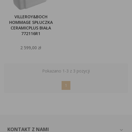
VILLEROY&BOCH
HOMMAGE SPŁUCZKA
CERAMICPLUS BIAŁA
772116R1
2 599,00 zł
Pokazano 1-3 z 3 pozycji
1
KONTAKT Z NAMI
expand_more